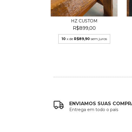
R$69,90
sem juros
HZ CUSTOM
R$899,00
10
x de
R$89,90
sem juros
ENVIAMOS SUAS COMPR
Entrega em todo o país