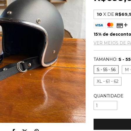
10
X DE
R$69,
15% de descont
VER MEIOS DE 
TAMANHO:
S - 55
S - 55 - 56
M -
XL - 61 - 62
QUANTIDADE