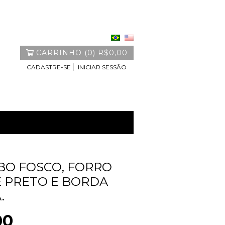
CARRINHO
(
0
)
R$0,00
CADASTRE-SE
INICIAR SESSÃO
O FOSCO, FORRO
 PRETO E BORDA
.
00