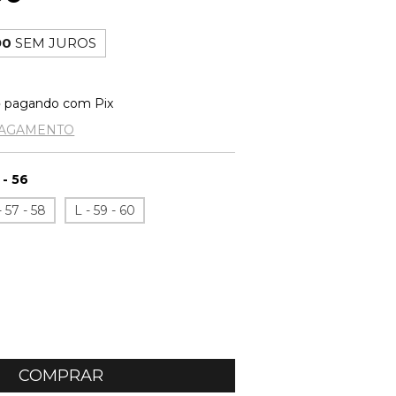
90
SEM JUROS
o
pagando com Pix
PAGAMENTO
 - 56
 57 - 58
L - 59 - 60